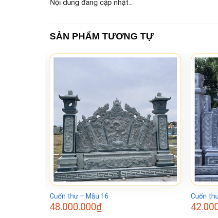
Nội dung đang cập nhật...
SẢN PHẨM TƯƠNG TỰ
Cuốn thư – Mẫu 16
Cuốn th
48.000.000
₫
42.00