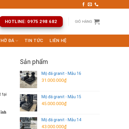
HOTLINE: 0975 298 682
GIỎ HÀNG
THỜ ĐÁ
TIN TỨC
LIÊN HỆ
Sản phẩm
Mộ đá granit - Mẫu 16
31.000.000
₫
 tại
Mộ đá granit - Mẫu 15
45.000.000
₫
Tỉnh
Mộ đá granit - Mẫu 14
43.000.000
₫