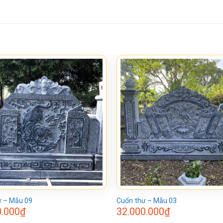
ư – Mẫu 09
Cuốn thư – Mẫu 03
0.000
₫
32.000.000
₫