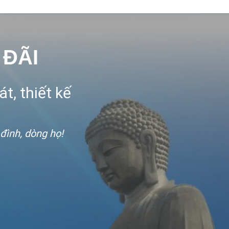
 ĐÃI
t, thiết kế
 đình, dòng họ!