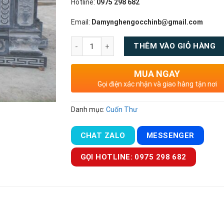
Hotline:
0975 298 682
Email:
Damynghengocchinb@gmail.com
Số lượng
THÊM VÀO GIỎ HÀNG
MUA NGAY
Gọi điện xác nhận và giao hàng tận nơi
Danh mục:
Cuốn Thư
CHAT ZALO
MESSENGER
GỌI HOTLINE: 0975 298 682