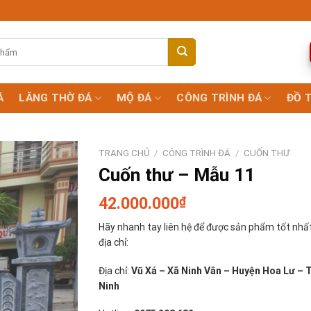
Á
LĂNG THỜ ĐÁ
MỘ ĐÁ
CÔNG TRÌNH ĐÁ
ĐỒ 
TRANG CHỦ
/
CÔNG TRÌNH ĐÁ
/
CUỐN THƯ
Cuốn thư – Mẫu 11
42.000.000
₫
Hãy nhanh tay liên hệ để được sản phẩm tốt nhất
địa chỉ:
Địa chỉ:
Vũ Xá – Xã Ninh Vân – Huyện Hoa Lư – 
Ninh