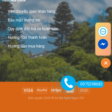
HƯỚNG DẪN
Vận chuyển, giao nhận hàng
Bảo mật thông tin
Quy định đổi trả và hoàn tiền
Hướng dẫn thanh toán
Hướng dẫn mua hàng
0975298682
Bản quyền 2026 © Đá Mỹ Nghệ Ngọc Chi