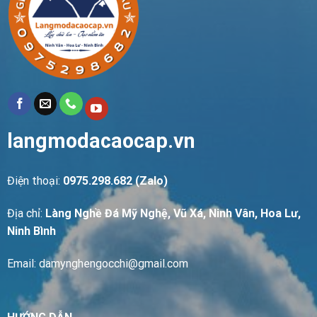
langmodacaocap.vn
Điện thoại:
0975.298.682 (Zalo)
Địa chỉ:
Làng Nghề Đá Mỹ Nghệ, Vũ Xá, Ninh Vân, Hoa Lư,
Ninh Bình
Email: damynghengocchi@gmail.com