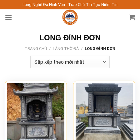
Skip
Làng Nghề Đá Ninh Vân - Trao Chữ Tín Tạo Niềm Tin
to
content
LONG ĐÌNH ĐƠN
TRANG CHỦ
/
LĂNG THỜ ĐÁ
/
LONG ĐÌNH ĐƠN