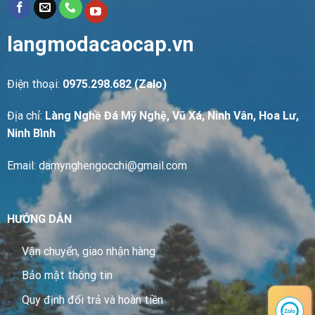
langmodacaocap.vn
Điện thoại:
0975.298.682 (Zalo)
Địa chỉ:
Làng Nghề Đá Mỹ Nghệ, Vũ Xá, Ninh Vân, Hoa Lư,
Ninh Bình
Email: damynghengocchi@gmail.com
HƯỚNG DẪN
Vận chuyển, giao nhận hàng
Bảo mật thông tin
Quy định đổi trả và hoàn tiền