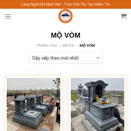
Skip
Làng Nghề Đá Ninh Vân - Trao Chữ Tín Tạo Niềm Tin
to
content
MỘ VÒM
TRANG CHỦ
/
MỘ ĐÁ
/
MỘ VÒM