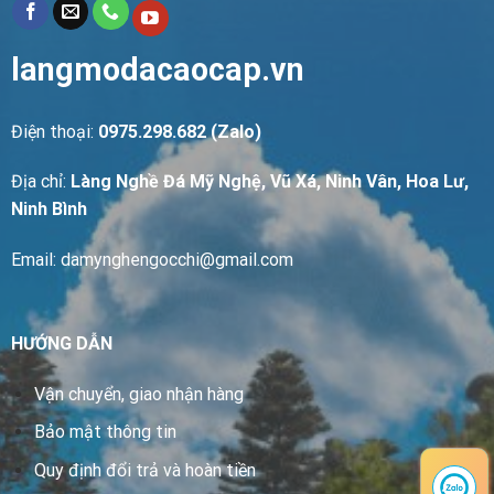
langmodacaocap.vn
Điện thoại:
0975.298.682 (Zalo)
Địa chỉ:
Làng Nghề Đá Mỹ Nghệ, Vũ Xá, Ninh Vân, Hoa Lư,
Ninh Bình
Email: damynghengocchi@gmail.com
HƯỚNG DẪN
Vận chuyển, giao nhận hàng
Bảo mật thông tin
Quy định đổi trả và hoàn tiền