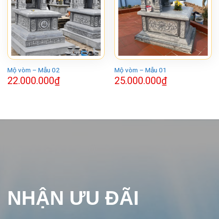
Mộ vòm – Mẫu 02
Mộ vòm – Mẫu 01
22.000.000
₫
25.000.000
₫
NHẬN ƯU ĐÃI