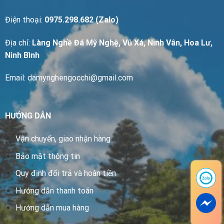
Điện thoại:
0975.298.682 (Zalo)
Địa chỉ:
Làng Nghề Đá Mỹ Nghệ, Vũ Xá, Ninh Vân, Hoa Lư,
Ninh Bình
Email: damynghengocchi@gmail.com
HƯỚNG DẪN
Vận chuyển, giao nhận hàng
Bảo mật thông tin
Quy định đổi trả và hoàn tiền
Hướng dẫn thanh toán
Hướng dẫn mua hàng