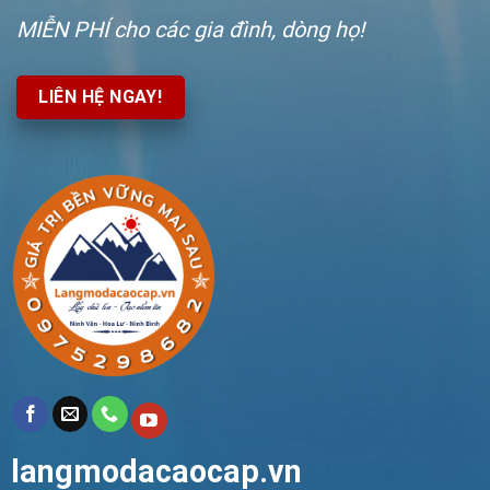
MIỄN PHÍ
cho các gia đình, dòng họ!
LIÊN HỆ NGAY!
langmodacaocap.vn