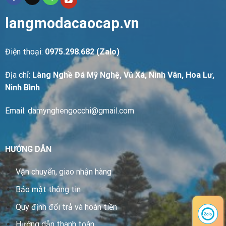
langmodacaocap.vn
Điện thoại:
0975.298.682 (Zalo)
Địa chỉ:
Làng Nghề Đá Mỹ Nghệ, Vũ Xá, Ninh Vân, Hoa Lư,
Ninh Bình
Email: damynghengocchi@gmail.com
HƯỚNG DẪN
Vận chuyển, giao nhận hàng
Bảo mật thông tin
Quy định đổi trả và hoàn tiền
Hướng dẫn thanh toán