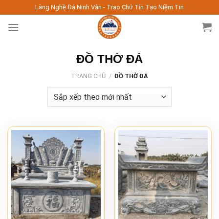
Skip
Làng Nghề Đá Ninh Vân - Trao Chữ Tín Tạo Niềm Tin
to
content
ĐỒ THỜ ĐÁ
TRANG CHỦ
/
ĐỒ THỜ ĐÁ