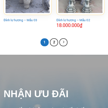
Đỉnh lư hương – Mẫu 03
Đỉnh lư hương – Mẫu 02
18.000.000
₫
1
2
NHẬN ƯU ĐÃI