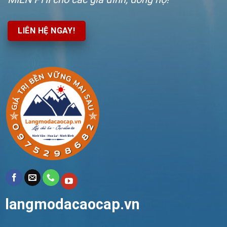
LIÊN HỆ NGAY!
langmodacaocap.vn