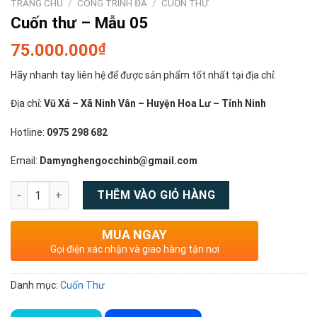
TRANG CHỦ
/
CÔNG TRÌNH ĐÁ
/
CUỐN THƯ
Cuốn thư – Mẫu 05
75.000.000
₫
Hãy nhanh tay liên hệ để được sản phẩm tốt nhất tại địa chỉ:
Địa chỉ:
Vũ Xá – Xã Ninh Vân – Huyện Hoa Lư – Tỉnh Ninh
Hotline:
0975 298 682
Email:
Damynghengocchinb@gmail.com
Số lượng
THÊM VÀO GIỎ HÀNG
MUA NGAY
Gọi điện xác nhận và giao hàng tận nơi
Danh mục:
Cuốn Thư