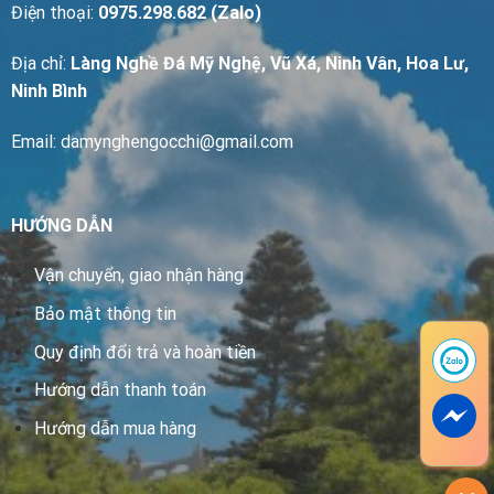
Điện thoại:
0975.298.682 (Zalo)
Địa chỉ:
Làng Nghề Đá Mỹ Nghệ, Vũ Xá, Ninh Vân, Hoa Lư,
Ninh Bình
Email: damynghengocchi@gmail.com
HƯỚNG DẪN
Vận chuyển, giao nhận hàng
Bảo mật thông tin
Quy định đổi trả và hoàn tiền
Hướng dẫn thanh toán
Hướng dẫn mua hàng