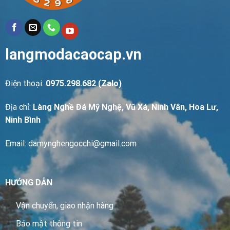
langmodacaocap.vn
Điện thoại:
0975.298.682 (Zalo)
Địa chỉ:
Làng Nghề Đá Mỹ Nghệ, Vũ Xá, Ninh Vân, Hoa Lư,
Ninh Bình
Email: damynghengocchi@gmail.com
HƯỚNG DẪN
Vận chuyển, giao nhận hàng
Bảo mật thông tin