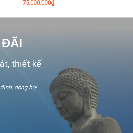
75.000.000
₫
 ĐÃI
t, thiết kế
 đình, dòng họ!