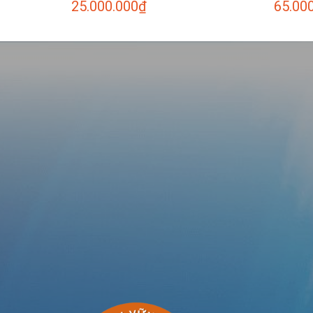
25.000.000
₫
65.00