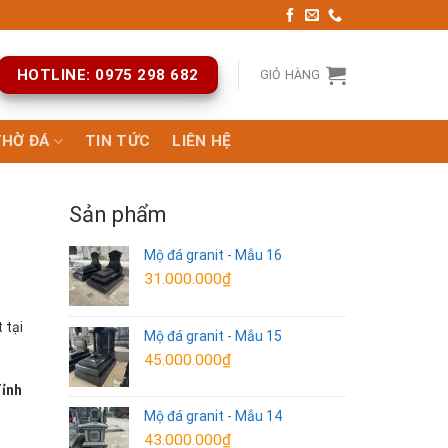
HOTLINE: 0975 298 682
GIỎ HÀNG
THỜ ĐÁ
TIN TỨC
LIÊN HỆ
Sản phẩm
Mộ đá granit - Mẫu 16
31.000.000
₫
 tại
Mộ đá granit - Mẫu 15
45.000.000
₫
Tỉnh
Mộ đá granit - Mẫu 14
43.000.000
₫