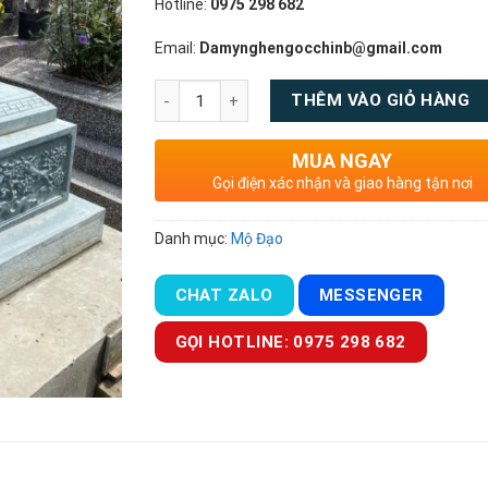
Hotline:
0975 298 682
Email:
Damynghengocchinb@gmail.com
Số lượng
THÊM VÀO GIỎ HÀNG
MUA NGAY
Gọi điện xác nhận và giao hàng tận nơi
Danh mục:
Mộ Đạo
CHAT ZALO
MESSENGER
GỌI HOTLINE: 0975 298 682