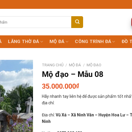
Á
LĂNG THỜ ĐÁ
MỘ ĐÁ
CÔNG TRÌNH ĐÁ
ĐỒ 
TRANG CHỦ
/
MỘ ĐÁ
/
MỘ ĐẠO
Mộ đạo – Mẫu 08
35.000.000
₫
Hãy nhanh tay liên hệ để được sản phẩm tốt nhất
địa chỉ:
Địa chỉ:
Vũ Xá – Xã Ninh Vân – Huyện Hoa Lư – 
Ninh