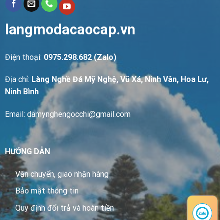
langmodacaocap.vn
Điện thoại:
0975.298.682 (Zalo)
Địa chỉ:
Làng Nghề Đá Mỹ Nghệ, Vũ Xá, Ninh Vân, Hoa Lư,
Ninh Bình
Email: damynghengocchi@gmail.com
HƯỚNG DẪN
Vận chuyển, giao nhận hàng
Bảo mật thông tin
Quy định đổi trả và hoàn tiền