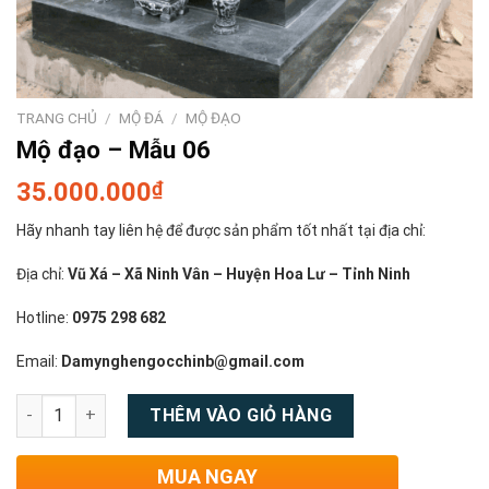
TRANG CHỦ
/
MỘ ĐÁ
/
MỘ ĐẠO
Mộ đạo – Mẫu 06
35.000.000
₫
Hãy nhanh tay liên hệ để được sản phẩm tốt nhất tại địa chỉ:
Địa chỉ:
Vũ Xá – Xã Ninh Vân – Huyện Hoa Lư – Tỉnh Ninh
Hotline:
0975 298 682
Email:
Damynghengocchinb@gmail.com
Số lượng
THÊM VÀO GIỎ HÀNG
MUA NGAY