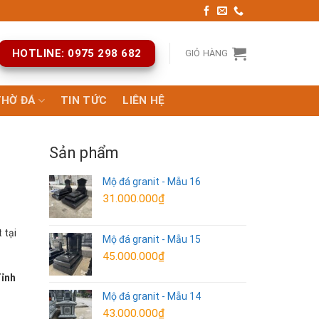
HOTLINE: 0975 298 682
GIỎ HÀNG
THỜ ĐÁ
TIN TỨC
LIÊN HỆ
Sản phẩm
Mộ đá granit - Mẫu 16
31.000.000
₫
 tại
Mộ đá granit - Mẫu 15
45.000.000
₫
Tỉnh
Mộ đá granit - Mẫu 14
43.000.000
₫