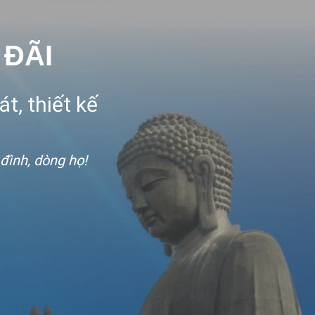
 ĐÃI
t, thiết kế
 đình, dòng họ!