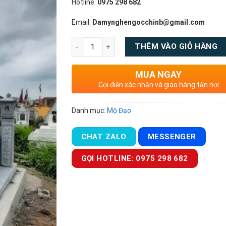
Hotline:
0975 298 682
Email:
Damynghengocchinb@gmail.com
Số lượng
THÊM VÀO GIỎ HÀNG
MUA NGAY
Gọi điện xác nhận và giao hàng tận nơi
Danh mục:
Mộ Đạo
CHAT ZALO
MESSENGER
GỌI HOTLINE: 0975 298 682