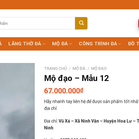
Á
LĂNG THỜ ĐÁ
MỘ ĐÁ
CÔNG TRÌNH ĐÁ
ĐỒ 
TRANG CHỦ
/
MỘ ĐÁ
/
MỘ ĐẠO
Mộ đạo – Mẫu 12
67.000.000
₫
Hãy nhanh tay liên hệ để được sản phẩm tốt nhất
địa chỉ:
Địa chỉ:
Vũ Xá – Xã Ninh Vân – Huyện Hoa Lư – 
Ninh