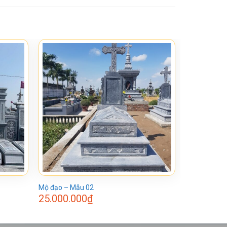
Mộ đạo – Mẫu 02
25.000.000
₫