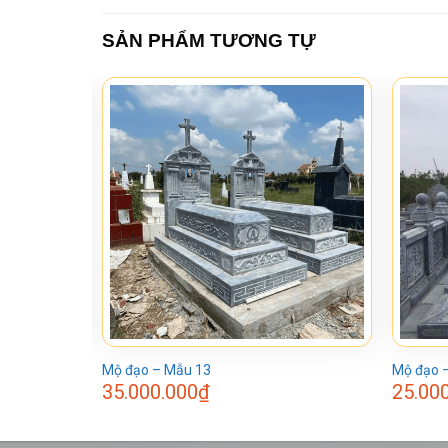
SẢN PHẨM TƯƠNG TỰ
Mộ đạo – Mẫu 13
Mộ đạo 
35.000.000
₫
25.00