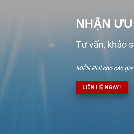
NHẬN ƯU
Tư vấn, khảo sá
MIỄN PHÍ
cho các gia
LIÊN HỆ NGAY!