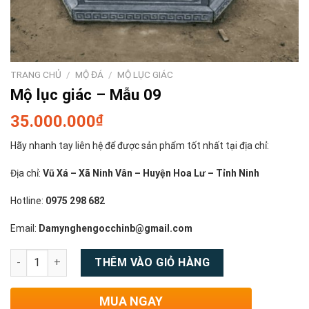
TRANG CHỦ
/
MỘ ĐÁ
/
MỘ LỤC GIÁC
Mộ lục giác – Mẫu 09
35.000.000
₫
Hãy nhanh tay liên hệ để được sản phẩm tốt nhất tại địa chỉ:
Địa chỉ:
Vũ Xá – Xã Ninh Vân – Huyện Hoa Lư – Tỉnh Ninh
Hotline:
0975 298 682
Email:
Damynghengocchinb@gmail.com
Số lượng
THÊM VÀO GIỎ HÀNG
MUA NGAY