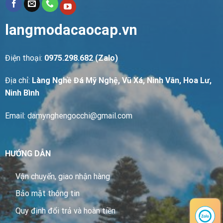
langmodacaocap.vn
Điện thoại:
0975.298.682 (Zalo)
Địa chỉ:
Làng Nghề Đá Mỹ Nghệ, Vũ Xá, Ninh Vân, Hoa Lư,
Ninh Bình
Email: damynghengocchi@gmail.com
HƯỚNG DẪN
Vận chuyển, giao nhận hàng
Bảo mật thông tin
Quy định đổi trả và hoàn tiền