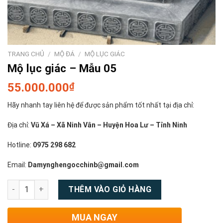
TRANG CHỦ
/
MỘ ĐÁ
/
MỘ LỤC GIÁC
Mộ lục giác – Mẫu 05
55.000.000
₫
Hãy nhanh tay liên hệ để được sản phẩm tốt nhất tại địa chỉ:
Địa chỉ:
Vũ Xá – Xã Ninh Vân – Huyện Hoa Lư – Tỉnh Ninh
Hotline:
0975 298 682
Email:
Damynghengocchinb@gmail.com
Số lượng
THÊM VÀO GIỎ HÀNG
MUA NGAY