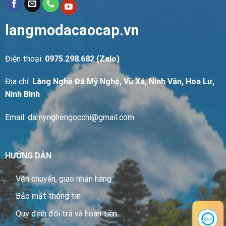
langmodacaocap.vn
Điện thoại:
0975.298.682 (Zalo)
Địa chỉ:
Làng Nghề Đá Mỹ Nghệ, Vũ Xá, Ninh Vân, Hoa Lư,
Ninh Bình
Email: damynghengocchi@gmail.com
HƯỚNG DẪN
Vận chuyển, giao nhận hàng
Bảo mật thông tin
Quy định đổi trả và hoàn tiền