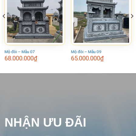
Mộ đôi – Mẫu 07
Mộ đôi – Mẫu 09
68.000.000
₫
65.000.000
₫
NHẬN ƯU ĐÃI