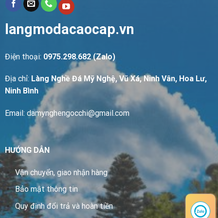
langmodacaocap.vn
Điện thoại:
0975.298.682 (Zalo)
Địa chỉ:
Làng Nghề Đá Mỹ Nghệ, Vũ Xá, Ninh Vân, Hoa Lư,
Ninh Bình
Email: damynghengocchi@gmail.com
HƯỚNG DẪN
Vận chuyển, giao nhận hàng
Bảo mật thông tin
Quy định đổi trả và hoàn tiền