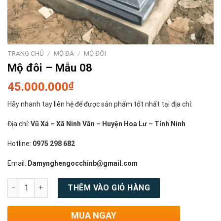
TRANG CHỦ
/
MỘ ĐÁ
/
MỘ ĐÔI
Mộ đôi – Mẫu 08
45.000.000
₫
Hãy nhanh tay liên hệ để được sản phẩm tốt nhất tại địa chỉ:
Địa chỉ:
Vũ Xá – Xã Ninh Vân – Huyện Hoa Lư – Tỉnh Ninh
Hotline:
0975 298 682
Email:
Damynghengocchinb@gmail.com
Số lượng
THÊM VÀO GIỎ HÀNG
MUA NGAY