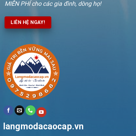
MIỄN PHÍ
cho các gia đình, dòng họ!
LIÊN HỆ NGAY!
langmodacaocap.vn