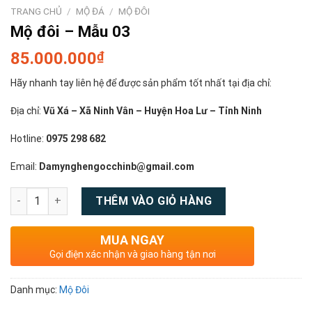
TRANG CHỦ
/
MỘ ĐÁ
/
MỘ ĐÔI
Mộ đôi – Mẫu 03
85.000.000
₫
Hãy nhanh tay liên hệ để được sản phẩm tốt nhất tại địa chỉ:
Địa chỉ:
Vũ Xá – Xã Ninh Vân – Huyện Hoa Lư – Tỉnh Ninh
Hotline:
0975 298 682
Email:
Damynghengocchinb@gmail.com
Số lượng
THÊM VÀO GIỎ HÀNG
MUA NGAY
Gọi điện xác nhận và giao hàng tận nơi
Danh mục:
Mộ Đôi