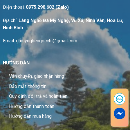
Điện thoại:
0975.298.682 (Zalo)
Địa chỉ:
Làng Nghề Đá Mỹ Nghệ, Vũ Xá, Ninh Vân, Hoa Lư,
Ninh Bình
Email: damynghengocchi@gmail.com
HƯỚNG DẪN
Vận chuyển, giao nhận hàng
Bảo mật thông tin
Quy định đổi trả và hoàn tiền
Hướng dẫn thanh toán
Hướng dẫn mua hàng