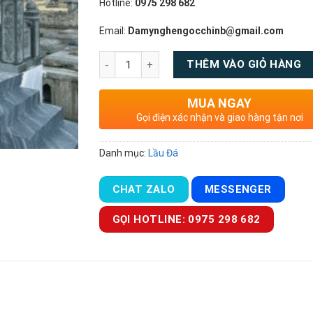
Hotline:
0975 298 682
Email:
Damynghengocchinb@gmail.com
Số lượng
THÊM VÀO GIỎ HÀNG
MUA NGAY
Gọi điện xác nhận và giao hàng tận nơi
Danh mục:
Lầu Đá
CHAT ZALO
MESSENGER
GỌI HOTLINE: 0975 298 682