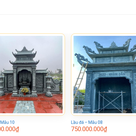
 Mẫu 10
Lầu đá – Mẫu 08
00.000
₫
750.000.000
₫