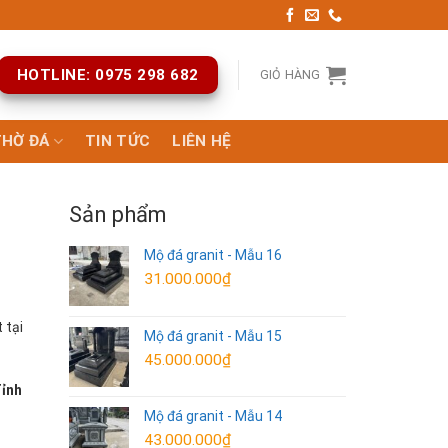
HOTLINE: 0975 298 682
GIỎ HÀNG
THỜ ĐÁ
TIN TỨC
LIÊN HỆ
Sản phẩm
Mộ đá granit - Mẫu 16
31.000.000
₫
 tại
Mộ đá granit - Mẫu 15
45.000.000
₫
Tỉnh
Mộ đá granit - Mẫu 14
43.000.000
₫