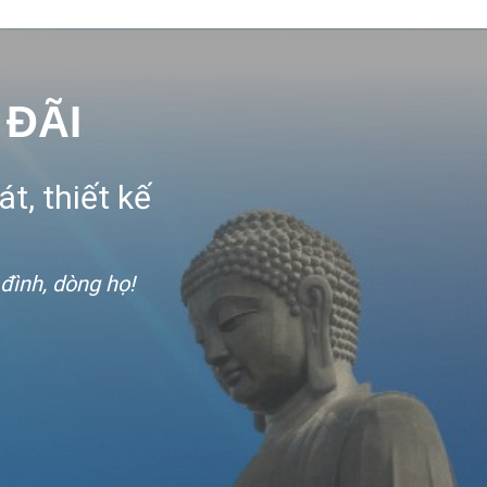
 ĐÃI
t, thiết kế
 đình, dòng họ!