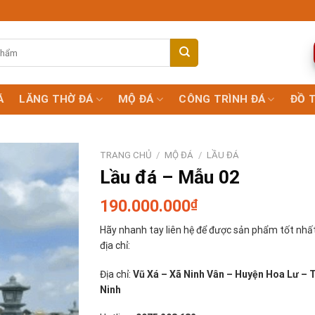
Á
LĂNG THỜ ĐÁ
MỘ ĐÁ
CÔNG TRÌNH ĐÁ
ĐỒ 
TRANG CHỦ
/
MỘ ĐÁ
/
LẦU ĐÁ
Lầu đá – Mẫu 02
190.000.000
₫
Hãy nhanh tay liên hệ để được sản phẩm tốt nhất
địa chỉ:
Địa chỉ:
Vũ Xá – Xã Ninh Vân – Huyện Hoa Lư – 
Ninh