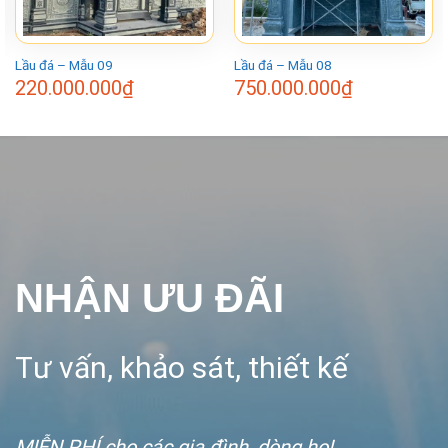
Lầu đá – Mẫu 09
Lầu đá – Mẫu 08
220.000.000
₫
750.000.000
₫
NHẬN ƯU ĐÃI
Tư vấn, khảo sát, thiết kế
MIỄN PHÍ
cho các gia đình, dòng họ!