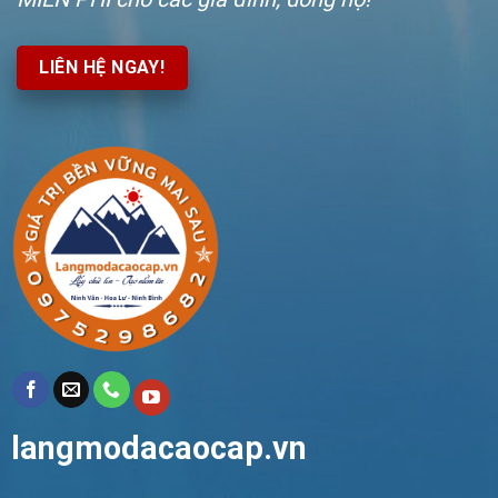
LIÊN HỆ NGAY!
langmodacaocap.vn