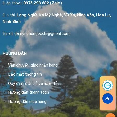
Điện thoại:
0975.298.682 (Zalo)
Địa chỉ:
Làng Nghề Đá Mỹ Nghệ, Vũ Xá, Ninh Vân, Hoa Lư,
Ninh Bình
Email: damynghengocchi@gmail.com
HƯỚNG DẪN
Vận chuyển, giao nhận hàng
Bảo mật thông tin
Quy định đổi trả và hoàn tiền
Hướng dẫn thanh toán
Hướng dẫn mua hàng