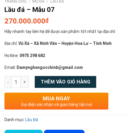
TRANG CHỦ
/
MỘ ĐÁ
/
LẦU ĐÁ
Lầu đá – Mẫu 07
270.000.000
₫
Hãy nhanh tay liên hệ để được sản phẩm tốt nhất tại địa chỉ:
Địa chỉ:
Vũ Xá – Xã Ninh Vân – Huyện Hoa Lư – Tỉnh Ninh
Hotline:
0975 298 682
Email:
Damynghengocchinb@gmail.com
Số lượng
THÊM VÀO GIỎ HÀNG
MUA NGAY
Gọi điện xác nhận và giao hàng tận nơi
Danh mục:
Lầu Đá