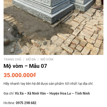
TRANG CHỦ
/
MỘ ĐÁ
/
MỘ VÒM
Mộ vòm – Mẫu 07
35.000.000
₫
Hãy nhanh tay liên hệ để được sản phẩm tốt nhất tại địa chỉ:
Địa chỉ:
Vũ Xá – Xã Ninh Vân – Huyện Hoa Lư – Tỉnh Ninh
Hotline:
0975 298 682