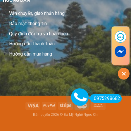
HƯỚNG DẪN
Vận chuyển, giao nhận hàng
Bảo mật thông tin
Quy định đổi trả và hoàn tiền
Hướng dẫn thanh toán
Hướng dẫn mua hàng
0975298682
Bản quyền 2026 © Đá Mỹ Nghệ Ngọc Chi