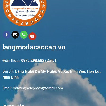
langmodacaocap.vn
Điện thoại:
0975.298.682 (Zalo)
Địa chỉ:
Làng Nghề Đá Mỹ Nghệ, Vũ Xá, Ninh Vân, Hoa Lư,
Ninh Bình
Email: damynghengocchi@gmail.com