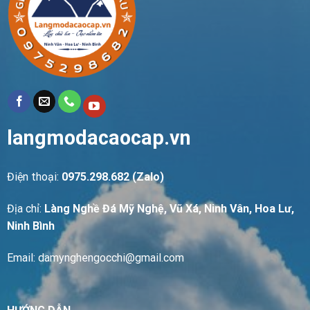
langmodacaocap.vn
Điện thoại:
0975.298.682 (Zalo)
Địa chỉ:
Làng Nghề Đá Mỹ Nghệ, Vũ Xá, Ninh Vân, Hoa Lư,
Ninh Bình
Email: damynghengocchi@gmail.com