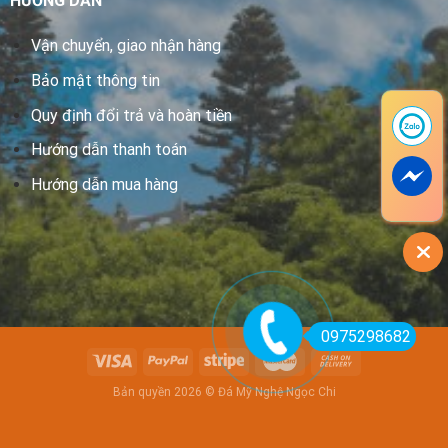
HƯỚNG DẪN
Vận chuyển, giao nhận hàng
Bảo mật thông tin
Quy định đổi trả và hoàn tiền
Hướng dẫn thanh toán
Hướng dẫn mua hàng
0975298682
Bản quyền 2026 © Đá Mỹ Nghệ Ngọc Chi