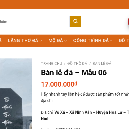
Á
LĂNG THỜ ĐÁ
MỘ ĐÁ
CÔNG TRÌNH ĐÁ
ĐỒ 
TRANG CHỦ
/
ĐỒ THỜ ĐÁ
/
BÀN LỄ ĐÁ
Bàn lễ đá – Mẫu 06
17.000.000
₫
Hãy nhanh tay liên hệ để được sản phẩm tốt nhất
địa chỉ:
Địa chỉ:
Vũ Xá – Xã Ninh Vân – Huyện Hoa Lư – 
Ninh