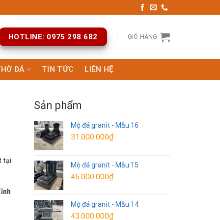
HOTLINE: 0975 298 682
GIỎ HÀNG
THỜ ĐÁ
TIN TỨC
LIÊN HỆ
Sản phẩm
Mộ đá granit - Mẫu 16
31.000.000
₫
 tại
Mộ đá granit - Mẫu 15
45.000.000
₫
Tỉnh
Mộ đá granit - Mẫu 14
43.000.000
₫