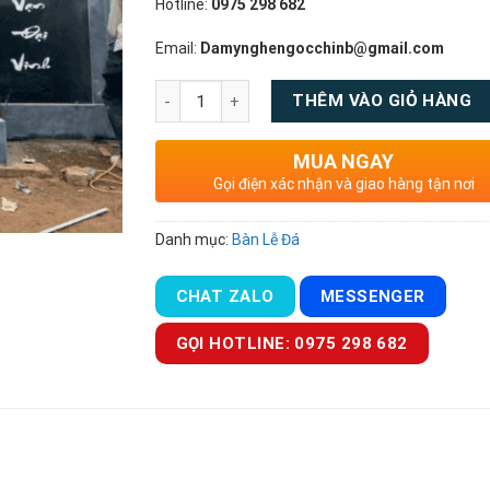
Hotline:
0975 298 682
Email:
Damynghengocchinb@gmail.com
Số lượng
THÊM VÀO GIỎ HÀNG
MUA NGAY
Gọi điện xác nhận và giao hàng tận nơi
Danh mục:
Bàn Lễ Đá
CHAT ZALO
MESSENGER
GỌI HOTLINE: 0975 298 682