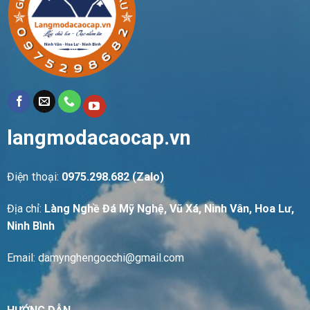
langmodacaocap.vn
Điện thoại:
0975.298.682 (Zalo)
Địa chỉ:
Làng Nghề Đá Mỹ Nghệ, Vũ Xá, Ninh Vân, Hoa Lư,
Ninh Bình
Email: damynghengocchi@gmail.com