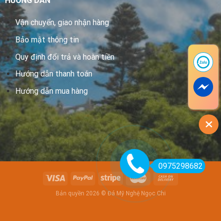
HƯỚNG DẪN
Vận chuyển, giao nhận hàng
Bảo mật thông tin
Quy định đổi trả và hoàn tiền
Hướng dẫn thanh toán
Hướng dẫn mua hàng
0975298682
Bản quyền 2026 © Đá Mỹ Nghệ Ngọc Chi