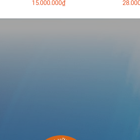
15.000.000
₫
28.00