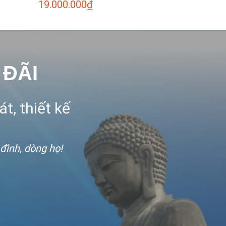
19.000.000
₫
 ĐÃI
t, thiết kế
 đình, dòng họ!