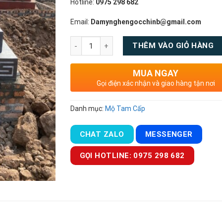
Hotline:
0975 298 682
Email:
Damynghengocchinb@gmail.com
Số lượng
THÊM VÀO GIỎ HÀNG
MUA NGAY
Gọi điện xác nhận và giao hàng tận nơi
Danh mục:
Mộ Tam Cấp
CHAT ZALO
MESSENGER
GỌI HOTLINE: 0975 298 682