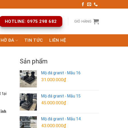
HOTLINE: 0975 298 682
GIỎ HÀNG
THỜ ĐÁ
TIN TỨC
LIÊN HỆ
Sản phẩm
Mộ đá granit - Mẫu 16
31.000.000
₫
 tại
Mộ đá granit - Mẫu 15
45.000.000
₫
Tỉnh
Mộ đá granit - Mẫu 14
43.000.000
₫