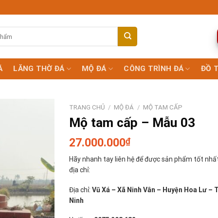
Á
LĂNG THỜ ĐÁ
MỘ ĐÁ
CÔNG TRÌNH ĐÁ
ĐỒ 
TRANG CHỦ
/
MỘ ĐÁ
/
MỘ TAM CẤP
Mộ tam cấp – Mẫu 03
27.000.000
₫
Hãy nhanh tay liên hệ để được sản phẩm tốt nhất
địa chỉ:
Địa chỉ:
Vũ Xá – Xã Ninh Vân – Huyện Hoa Lư – 
Ninh