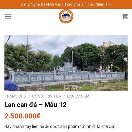
Skip
Làng Nghề Đá Ninh Vân - Trao Chữ Tín Tạo Niềm Tin
to
content
TRANG CHỦ
/
CÔNG TRÌNH ĐÁ
/
LAN CAN ĐÁ
Lan can đá – Mẫu 12
2.500.000
₫
Hãy nhanh tay liên hệ để được sản phẩm tốt nhất tại địa chỉ: