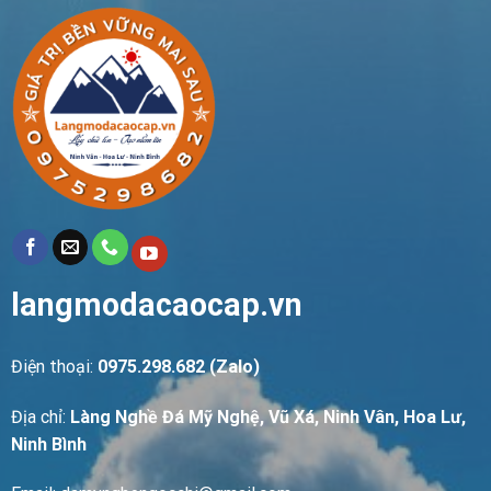
langmodacaocap.vn
Điện thoại:
0975.298.682 (Zalo)
Địa chỉ:
Làng Nghề Đá Mỹ Nghệ, Vũ Xá, Ninh Vân, Hoa Lư,
Ninh Bình