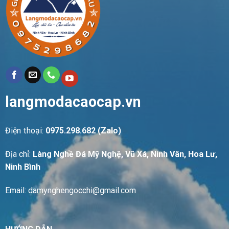
langmodacaocap.vn
Điện thoại:
0975.298.682 (Zalo)
Địa chỉ:
Làng Nghề Đá Mỹ Nghệ, Vũ Xá, Ninh Vân, Hoa Lư,
Ninh Bình
Email: damynghengocchi@gmail.com