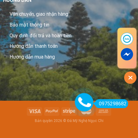
HƯỚNG DẪN
Vận chuyển, giao nhận hàng
Bảo mật thông tin
Quy định đổi trả và hoàn tiền
Hướng dẫn thanh toán
Hướng dẫn mua hàng
0975298682
Bản quyền 2026 © Đá Mỹ Nghệ Ngọc Chi